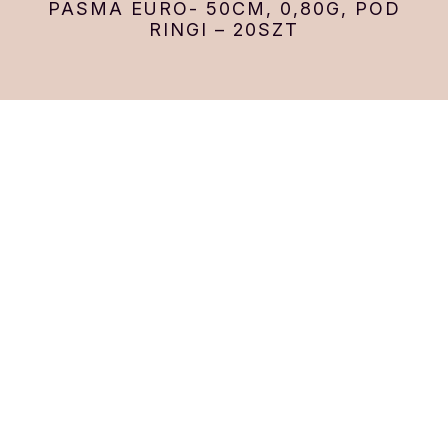
PASMA EURO- 50CM, 0,80G, POD
RINGI – 20SZT