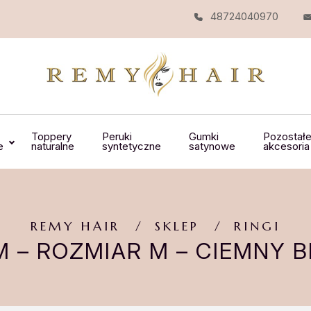
48724040970
Toppery
Peruki
Gumki
Pozostał
e
naturalne
syntetyczne
satynowe
akcesoria
REMY HAIR
SKLEP
RINGI
M – ROZMIAR M – CIEMNY B