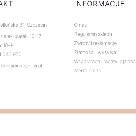
AKT
INFORMACJE
giellońska 81, Szczecin
O nas
Regulamin sklepu
ziałek-piatek: 10-17
Zwroty i reklamacje
: 10-14
Płatności i wysyłka
24 040 970
Współpraca i rabaty lojalno
: sklep@remy-hair.pl
Media o nas
zacja tomsky.pl