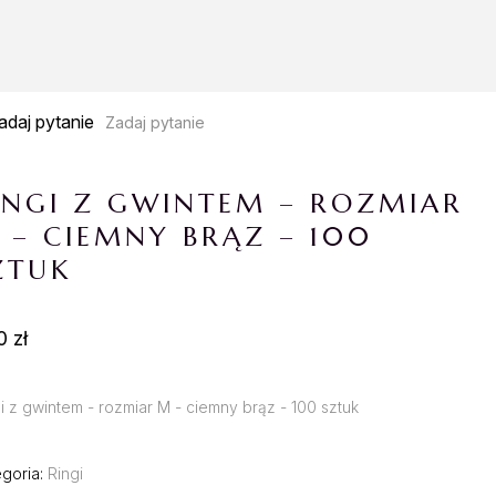
Zadaj pytanie
INGI Z GWINTEM – ROZMIAR
 – CIEMNY BRĄZ – 100
ZTUK
0 zł
i z gwintem - rozmiar M - ciemny brąz - 100 sztuk
egoria:
Ringi