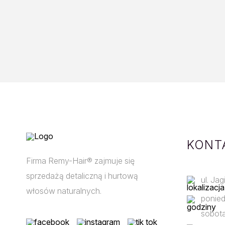
KONT
Firma Remy-Hair® zajmuje się
sprzedażą detaliczną i hurtową
ul. Ja
włosów naturalnych.
ponied
sobota