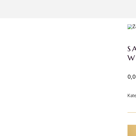
S
W
0,0
Kat