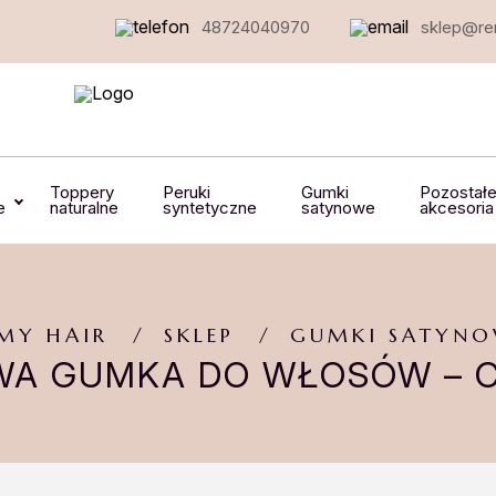
48724040970
sklep@rem
Toppery
Peruki
Gumki
Pozostał
e
naturalne
syntetyczne
satynowe
akcesoria
MY HAIR
SKLEP
GUMKI SATYNO
A GUMKA DO WŁOSÓW – 