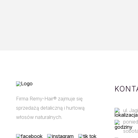
KONT
Firma Remy-Hair® zajmuje się
sprzedażą detaliczną i hurtową
ul. Ja
włosów naturalnych.
ponied
sobota