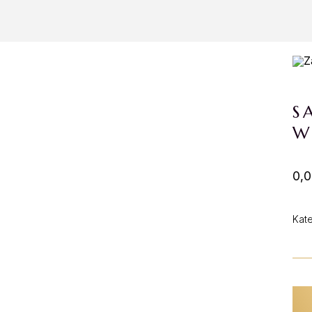
S
W
0,0
Kat