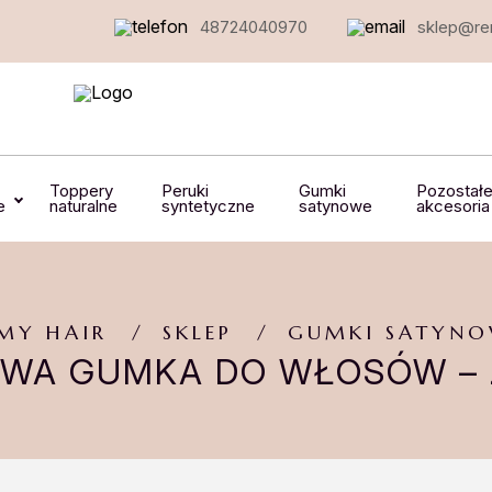
48724040970
sklep@rem
Toppery
Peruki
Gumki
Pozostał
e
naturalne
syntetyczne
satynowe
akcesoria
MY HAIR
SKLEP
GUMKI SATYNO
WA GUMKA DO WŁOSÓW – 